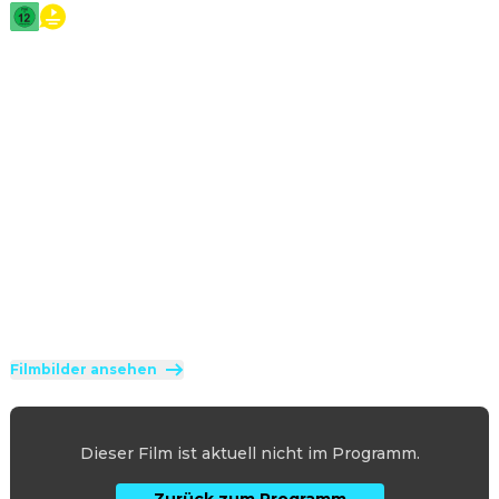
2026
·
1 Std 48 Min
Kara Zor-El – alias Supergirl – sieht sich mit einem 
unerwarteten und skrupellosen Gegner konfrontiert. 
Widerwillig tut sie sich mit einem ungewöhnlichen 
Verbündeten zusammen und begibt sich auf eine 
spektakuläre Reise durch das Universum, um 
Gerechtigkeit zu erlangen und Vergeltung zu üben.
Regie
:
Craig Gillespie
Besetzung
:
Milly Alcock
·
Eve Ridley
·
Matthias Schoenaerts
·
Jason Momoa
·
David Krumholtz
Genres
:
Action
·
Abenteuer
·
Science-Fiction
Freigegeben ab 12 Jahren (FSK 12)
Filmbilder ansehen
Dieser Film ist aktuell nicht im Programm.