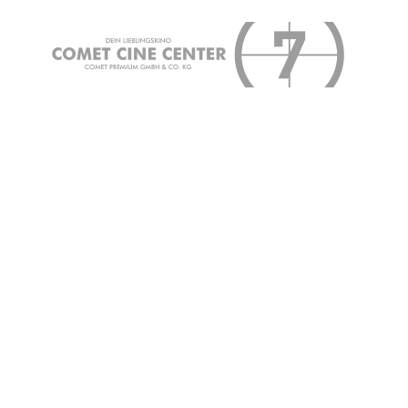
Specials
Wicked: Deutsch m. engl. Songs
Wicked: Deutsch m. engl. S
⚠️ Wir zeigen verschiedene Fassungen von WICKED:
Ticketbuchung auf entsprechende Hinweise achte